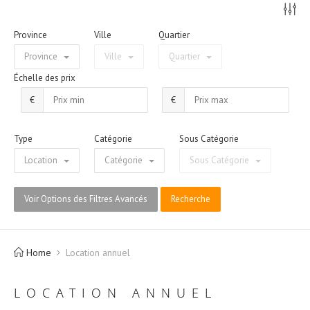
Province
Ville
Quartier
Province
Ville
Quartier
Échelle des prix
€
€
Type
Catégorie
Sous Catégorie
Location
Catégorie
Sous Catégorie
Voir Options des Filtres Avancés
Recherche
Home
Location annuel
LOCATION ANNUEL