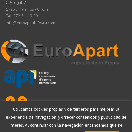
C. Gregal, 7
17230 Palamós - Girona
Tel. 972 31 69 59
info@euroapartlafosca.com
Utilizamos cookies propias y de terceros para mejorar la
experiencia de navegación, y ofrecer contenidos y publicidad de
Protection de données
Mentions légales
Política de cookies
interés. Al continuar con la navegación entendemos que se