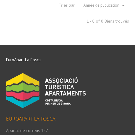
Trier par:
Année de publication
1 - 0 of 0 Biens trouvés
EuroApart La Fosca
EUROAPART LA FOSCA
Apartat de correus 127