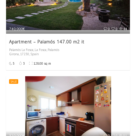
740,000€
0
0
44
Apartment – Palamós 147.00 m2 it
Palamós La Fosca, La Fosca, Palamós
Girona, 17230, Spain
5
3
128.00 sq m
SALE
320,000€
0
0
51