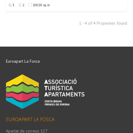
3
2
100.00 sq m
1 - 4 of 4 Properties found
Euroapart La Fosca
EUROAPART LA FOSCA
Apartat de correus 127