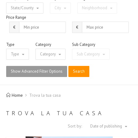
State/County
City
Neighborhood
Price Range
€
€
Type
Category
Sub Category
Type
Category
Sub Category
Show Advanced Filter Options
Search
Home
Trova la tua casa
TROVA LA TUA CASA
Sort by:
Date of publishing