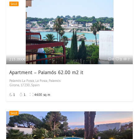
SALE
215,000€
0
0
7
Apartment – Palamós 62.00 m2 it
Palamós La Fosca, La Fosca, Palamós
Girona, 17230, Spain
1
1
44.00 sq m
SALE