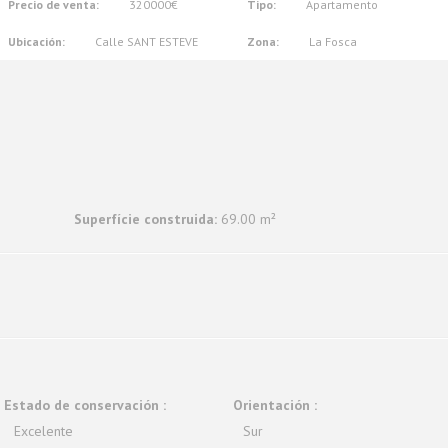
Precio de venta:
320000€
Tipo:
Apartamento
Ubicación:
Calle SANT ESTEVE
Zona:
La Fosca
Superfície construida:
69.00 m²
Estado de conservación :
Orientación :
Excelente
Sur