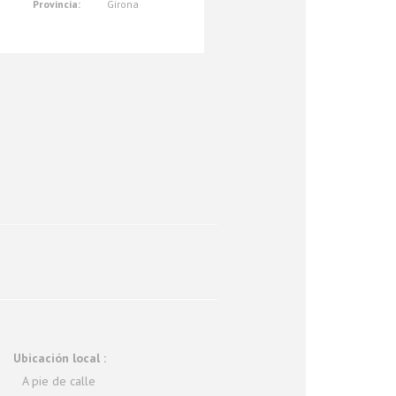
Provincia:
Girona
Ubicación local :
A pie de calle