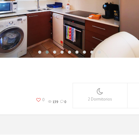
2 Dormitorios
0
139
0