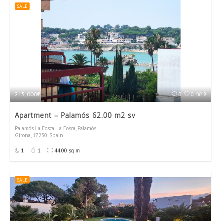
SALE
215,000€
0
0
8
Apartment – Palamós 62.00 m2 sv
Palamós La Fosca, La Fosca, Palamós
Girona, 17230, Spain
1
1
44.00 sq m
SALE