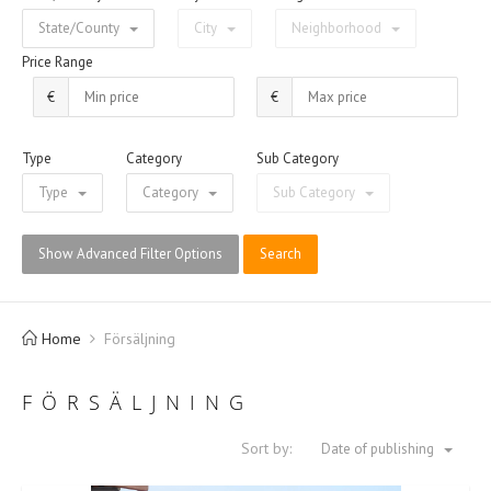
State/County
City
Neighborhood
Price Range
€
€
Type
Category
Sub Category
Type
Category
Sub Category
Show Advanced Filter Options
Search
Home
Försäljning
FÖRSÄLJNING
Sort by:
Date of publishing