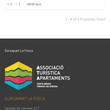
3
2
100.00 sq m
1 - 4 of 4 Properties found
Euroapart La Fosca
EUROAPART LA FOSCA
Apartat de correus 127