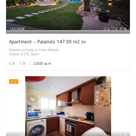
740,000€
0
0
46
Apartment – Palamós 147.00 m2 sv
Palamós La Fosca, La Fosca, Palamós
Girona, 17230, Spain
5
3
128.00 sq m
SALE
320,000€
0
0
45