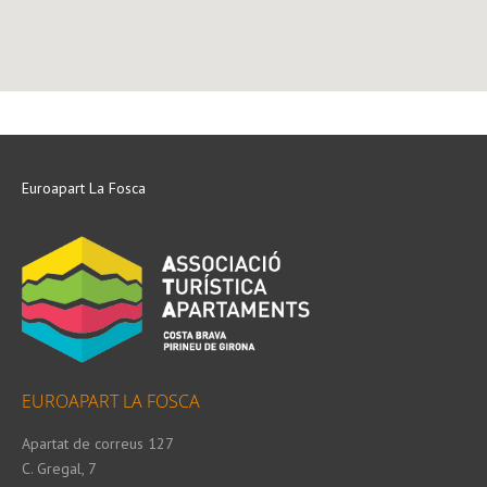
Euroapart La Fosca
EUROAPART LA FOSCA
Apartat de correus 127
C. Gregal, 7