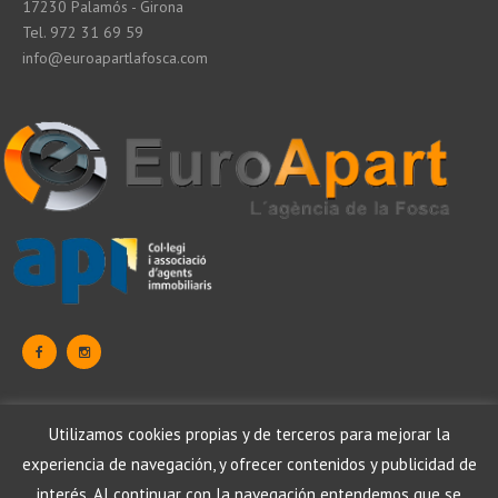
17230 Palamós - Girona
Tel. 972 31 69 59
info@euroapartlafosca.com
Data Protection
Utilizamos cookies propias y de terceros para mejorar la
Legal warning
Cookies Politics
experiencia de navegación, y ofrecer contenidos y publicidad de
Data Protection
Legal warning
Política de cookies
interés. Al continuar con la navegación entendemos que se