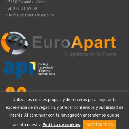
17230 Palamós - Girona
Tel. 972 31 69 59
info@euroapartlafosca.com
Utilizamos cookies propias y de terceros para mejorar la
experiencia de navegación, y ofrecer contenidos y publicidad de
Protezione dei dati
Aviso legale
Política de cookies
interés. Al continuar con la navegación entendemos que se
acepta nuestra
Política de cookies
.
ACEPTAR TODO
Euro Apart La Fosca , SEO by Laende