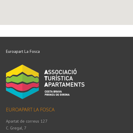
Euroapart La Fosca
EUROAPART LA FOSCA
Apartat de correus 127
C. Gregal, 7